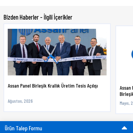
Bizden Haberler - İlgili İçerikler
Assan Panel Birleşik Krallık Üretim Tesis Açılışı
Assan 
Birleşik
Ağustos, 2026
Mayıs, 
Ürün Talep Formu