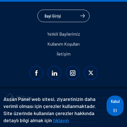
Bayi Girişi
Yetkili Bayilerimiz
Kullanım Koşulları
İletişim
Assan Panel web sitesi, ziyaretinizin daha
© 2026 Assan Panel A.Ş.
Kabul
verimli olması için çerezler kullanmaktadır.
Et
“Burada yer alan bilgiler; ticari ya da kişisel amaçla, izinsiz ya da kaynak gösterilmeden
Site üzerinde kullanılan çerezler hakkında
basılı, görsel, işitsel, dijital alanlar da dahil olmak üzere hiçbir alanda kullanılamaz,
paylaşılamaz, kopyalanamaz ve çoğaltılamaz. Söz konusu hususların ihlali niteliğinde her
detaylı bilgi almak için
tıklayın
türlü eylem hukuki ve cezai sorumluluğu gerektirecektir.”