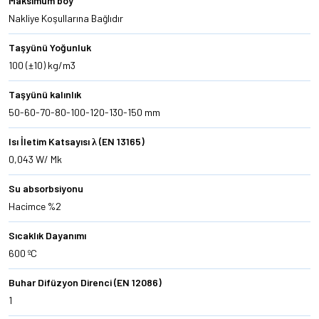
Maksimum boy
Nakliye Koşullarına Bağlıdır
Taşyünü Yoğunluk
100 (±10) kg/m3
Taşyünü kalınlık
50-60-70-80-100-120-130-150 mm
Isı İletim Katsayısı λ (EN 13165)
0,043 W/ Mk
Su absorbsiyonu
Hacimce %2
Sıcaklık Dayanımı
600 ºC
Buhar Difüzyon Direnci (EN 12086)
1