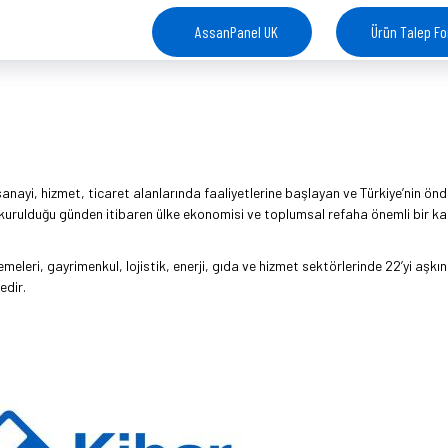
AssanPanel UK
Ürün Talep F
 sanayi, hizmet, ticaret alanlarında faaliyetlerine başlayan ve Türkiye’nin ön
 kurulduğu günden itibaren ülke ekonomisi ve toplumsal refaha önemli bir ka
leri, gayrimenkul, lojistik, enerji, gıda ve hizmet sektörlerinde 22’yi aşkın 
edir.