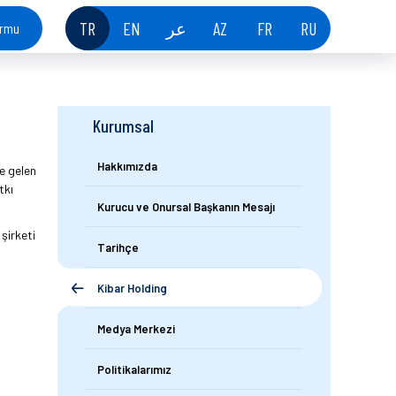
TR
EN
عر
AZ
FR
RU
ormu
Kurumsal
Hakkımızda
de gelen
tkı
Kurucu ve Onursal Başkanın Mesajı
şirketi
Tarihçe
Kibar Holding
Medya Merkezi
Politikalarımız