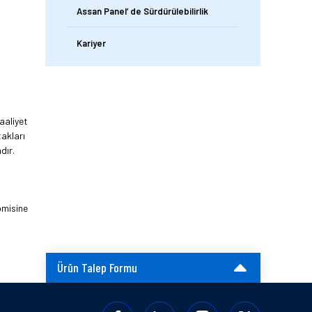
Assan Panel’ de Sürdürülebilirlik
Kariyer
aaliyet
takları
dır.
omisine
Ürün Talep Formu