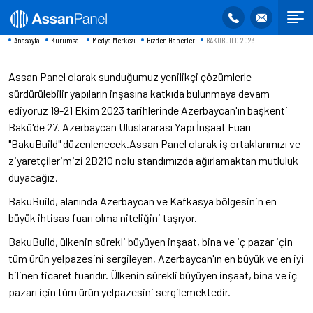
Anasayfa
Kurumsal
Medya Merkezi
Bizden Haberler
BAKUBUILD 2023
Assan Panel olarak sunduğumuz yenilikçi çözümlerle
sürdürülebilir yapıların inşasına katkıda bulunmaya devam
ediyoruz 19-21 Ekim 2023 tarihlerinde Azerbaycan'ın başkenti
Bakü'de 27. Azerbaycan Uluslararası Yapı İnşaat Fuarı
"BakuBuild" düzenlenecek.Assan Panel olarak iş ortaklarımızı ve
ziyaretçilerimizi 2B210 nolu standımızda ağırlamaktan mutluluk
duyacağız.
BakuBuild, alanında Azerbaycan ve Kafkasya bölgesinin en
büyük ihtisas fuarı olma niteliğini taşıyor.
BakuBuild, ülkenin sürekli büyüyen inşaat, bina ve iç pazar için
tüm ürün yelpazesini sergileyen, Azerbaycan'ın en büyük ve en iyi
bilinen ticaret fuarıdır. Ülkenin sürekli büyüyen inşaat, bina ve iç
pazarı için tüm ürün yelpazesini sergilemektedir.