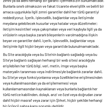
zımnî ya da alenî herhangi bir garanti içermeksizin sunulmaktadır.
Bunlarla sınırlı olmaksızın ve fakat ticarete elverişlilik ve belirli bir
amaca uygunlukla ilgili zımni garantiler dahil her türlü garantiyi
reddediyoruz. İçerik, işlevsellik, bağlantılar veya iletişimde
meydana gelebilecek kusurlar veya hatalar veya düzeltmeler;
iletişim kesintileri veya çakışmaları veya veri kaybıyla ilgili ya da
virüslerin veya başka zararlı bileşenlerin varolmadığına ilişkin
beyan ve garantiler dahil, içerik, işlevsellik, bağlantılar veya
iletişimle ilgili hiçbir beyan veya garantide bulunulmamaktadır.
Bu Site aracılığıyla veya bu Site’nin bağlantı sağladığı veya bu
Site’ye bağlantı sağlayan herhangi bir web sitesi aracılığıyla
erişilebilen her türlü bilgi, veri, metin, imge veya başka
materyalin taranması veya indirilmesiyle bağlantılı zararlar dahil,
bu Site’ye veya fonksiyonlarına veya özelliklerine erişilmesinden
veya kullanılmasından ya da erişilememesi veya
kullanılamamasından kaynaklanan veya bunlarla bağlantılı her
türlü netice kabilinden, dolaylı, arızi ve özel veya doğrudan zarar
dahil hiçbir masraf veya zarar için Şirket, hiçbir şekilde herhangi
bir üçüncü şahsa karşı sorumlu değildir.