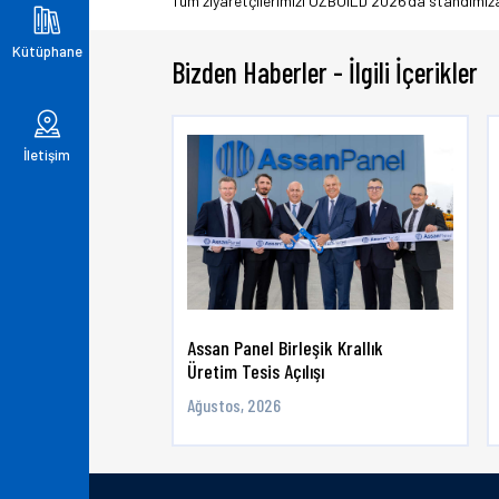
Tüm ziyaretçilerimizi UZBUILD 2026’da standımıza
Kütüphane
Bizden Haberler - İlgili İçerikler
İletişim
Assan Panel Birleşik Krallık
Üretim Tesis Açılışı
Ağustos, 2026