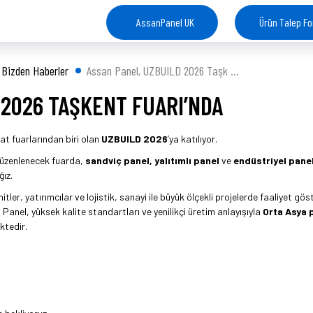
AssanPanel UK
Ürün Talep F
Bizden Haberler
Assan Panel, UZBUILD 2026 Taşk ...
 2026 TAŞKENT FUARI’NDA
at fuarlarından biri olan
UZBUILD 2026
’ya katılıyor.
düzenlenecek fuarda,
sandviç panel, yalıtımlı panel
ve
endüstriyel pane
ğız.
ler, yatırımcılar ve lojistik, sanayi ile büyük ölçekli projelerde faaliyet gös
 Panel, yüksek kalite standartları ve yenilikçi üretim anlayışıyla
Orta Asya 
ktedir.