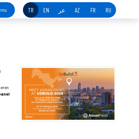
TR
EN
عر
AZ
FR
RU
ormu
l
teren
panel