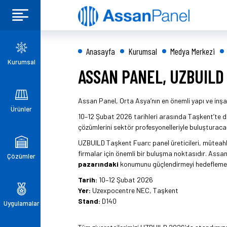
Anasayfa
Kurumsal
Medya Merkezi
Kurumsal
ASSAN PANEL, UZBUILD
Assan Panel, Orta Asya’nın en önemli yapı ve inşa
Ürünler
10–12 Şubat 2026 tarihleri arasında Taşkent’te 
çözümlerini sektör profesyonelleriyle buluşturaca
UZBUILD Taşkent Fuarı; panel üreticileri, müteahhit
firmalar için önemli bir buluşma noktasıdır. Assan
Çözümler
pazarındaki
konumunu güçlendirmeyi hedefleme
Tarih:
10–12 Şubat 2026
Yer:
Uzexpocentre NEC, Taşkent
Stand:
D140
Uygulamalar