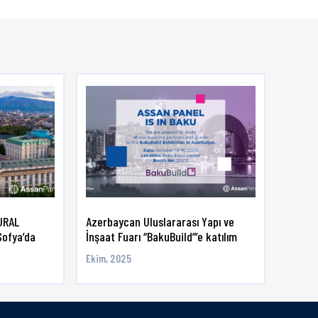
URAL
Azerbaycan Uluslararası Yapı ve
BAU 2
Sofya’da
İnşaat Fuarı “BakuBuild”’e katılım
...
Ekim, 2025
Ocak, 