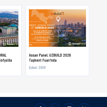
URAL
Assan Panel, UZBUILD 2026
Azerba
Sofya’da
Taşkent Fuarı’nda
İnşaat 
...
Şubat, 2026
Ekim, 