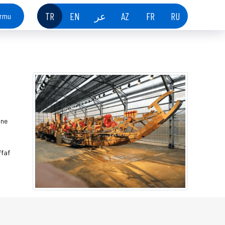
TR
EN
عر
AZ
FR
RU
ormu
ine
ffaf