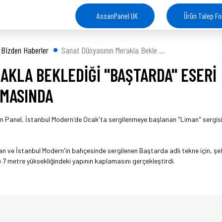
AssanPanel UK
Ürün Talep F
Bizden Haberler
Sanat Dünyasının Merakla Bekle ...
AKLA BEKLEDİĞİ "BAŞTARDA" ESERİ
NMASINDA
n Panel, İstanbul Modern'de Ocak'ta sergilenmeye başlanan "Liman" sergis
an ve İstanbul Modern'in bahçesinde sergilenen Baştarda adlı tekne için, şe
ve 7 metre yüksekliğindeki yapının kaplamasını gerçekleştirdi.