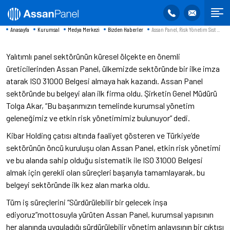
Anasayfa
Kurumsal
Medya Merkezi
Bizden Haberler
Assan Panel, Risk Yönetim Sist ...
Yalıtımlı panel sektörünün küresel ölçekte en önemli
üreticilerinden Assan Panel, ülkemizde sektöründe bir ilke imza
atarak ISO 31000 Belgesi almaya hak kazandı. Assan Panel
sektöründe bu belgeyi alan ilk firma oldu. Şirketin Genel Müdürü
Tolga Akar, “Bu başarımızın temelinde kurumsal yönetim
geleneğimiz ve etkin risk yönetimimiz bulunuyor” dedi.
Kibar Holding çatısı altında faaliyet gösteren ve Türkiye’de
sektörünün öncü kuruluşu olan Assan Panel, etkin risk yönetimi
ve bu alanda sahip olduğu sistematik ile ISO 31000 Belgesi
almak için gerekli olan süreçleri başarıyla tamamlayarak, bu
belgeyi sektöründe ilk kez alan marka oldu.
Tüm iş süreçlerini “Sürdürülebilir bir gelecek inşa
ediyoruz”mottosuyla yürüten Assan Panel, kurumsal yapısının
her alanında uyguladığı sürdürülebilir yönetim anlayışının bir çıktısı