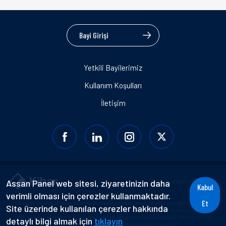
Bayi Girişi
Yetkili Bayilerimiz
Kullanım Koşulları
İletişim
Assan Panel web sitesi, ziyaretinizin daha
© 2026 Assan Panel A.Ş.
Kabul
verimli olması için çerezler kullanmaktadır.
Et
“Burada yer alan bilgiler; ticari ya da kişisel amaçla, izinsiz ya da kaynak gösterilmeden
Site üzerinde kullanılan çerezler hakkında
basılı, görsel, işitsel, dijital alanlar da dahil olmak üzere hiçbir alanda kullanılamaz,
paylaşılamaz, kopyalanamaz ve çoğaltılamaz. Söz konusu hususların ihlali niteliğinde her
detaylı bilgi almak için
tıklayın
türlü eylem hukuki ve cezai sorumluluğu gerektirecektir.”