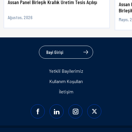
Assan Panel Birleşik Krallık Üretim Tesis Açılışı
Assan 
Birleşik
Ağustos, 2026
Mayıs, 
Bayi Girişi
Yetkili Bayilerimiz
Kullanım Koşulları
İletişim