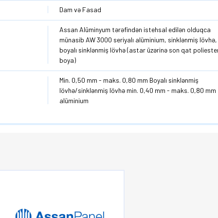
Dam və Fasad
Assan Alüminyum tərəfindən istehsal edilən olduqca
münasib AW 3000 seriyalı alüminium, sinklənmiş lövhə,
boyalı sinklənmiş lövhə (astar üzərinə son qat polieste
boya)
Min. 0,50 mm - maks. 0,80 mm Boyalı sinklənmiş
lövhə/sinklənmiş lövhə min. 0,40 mm - maks. 0,80 mm
alüminium