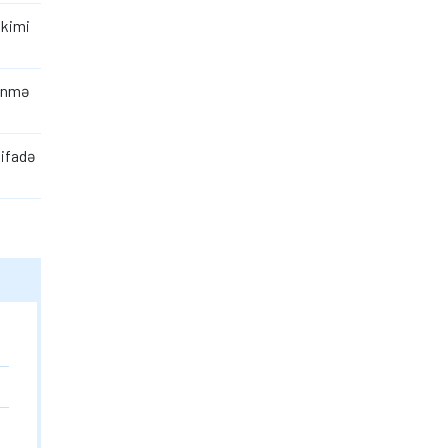
 kimi
dönmə
tifadə