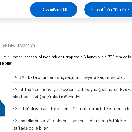
AssanPanel UK
Məhsul Üçün Müraciət F
38-151-7 Trapesiya
lüminiumdan istehsal olunan tək qat trapezdir. 6 həndvəlidir. 755 mm xalis
ə bilər.
RAL kataloqundan rəng seçimini həyata keçirmək olar.
İstifadə ediləcəyi yerə uyğun səth boyası (poliester, PvdF,
plastisol, PVC) seçimləri mövcuddur.
6 dalğalı və xalis tətbiq eni 906 mm olaraq istehsal edilə bil
Fasadlarda və yüksək maililiyə malik damlarda örtük kimi
istifadə edilə bilər.