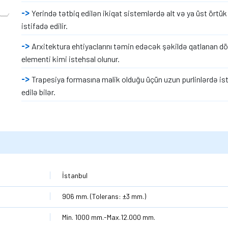
Yerində tətbiq edilən ikiqat sistemlərdə alt və ya üst örtük
istifadə edilir.
Arxitektura ehtiyaclarını təmin edəcək şəkildə qatlanan 
elementi kimi istehsal olunur.
Trapesiya formasına malik olduğu üçün uzun purlinlərdə is
edilə bilər.
İstanbul
906 mm. (Tolerans: ±3 mm.)
Min. 1000 mm.-Max.12.000 mm.