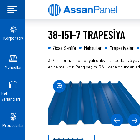
38-151-7 TRAPESİYA
Korporativ
Əsas Səhifə
Məhsullar
Trapesiyalar
38/151 formasında boyalı qalvaniz sacdan və ya a
eninə malikdir. Rəng seçimi RAL kataloqundan edil
Məhsullar
Həll
Variantları
Prosedurlar