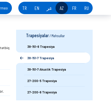
TR
EN
عر
AZ
FR
RU
orması
Trapesiyalar
/ Məhsullar
38-151-6 Trapesiya
 tətbiq
38-151-7 Trapesiya
38-151-7 Akustik Trapesiya
27-200-5 Trapesiya
ər.
27-200-6 Trapesiya