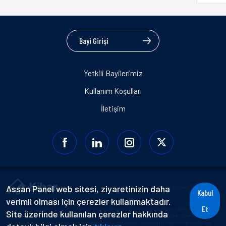
Bayi Girişi
Yetkili Bayilerimiz
Kullanım Koşulları
İletişim
Assan Panel web sitesi, ziyaretinizin daha
© 2026 Assan Panel A.Ş.
Kabul
verimli olması için çerezler kullanmaktadır.
Et
“Burada yer alan bilgiler; ticari ya da kişisel amaçla, izinsiz ya da kaynak gösterilmeden
Site üzerinde kullanılan çerezler hakkında
basılı, görsel, işitsel, dijital alanlar da dahil olmak üzere hiçbir alanda kullanılamaz,
paylaşılamaz, kopyalanamaz ve çoğaltılamaz. Söz konusu hususların ihlali niteliğinde her