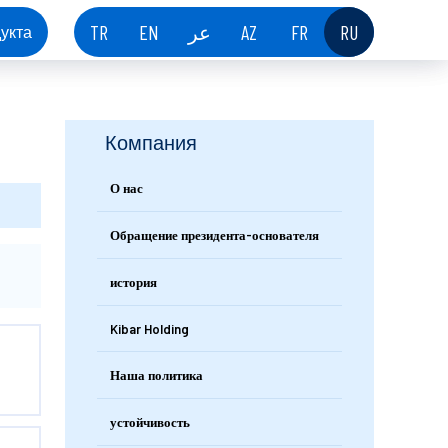
TR
EN
عر
AZ
FR
RU
укта
Компания
О нас
Обращение президента-основателя
история
Kibar Holding
Наша политика
устойчивость