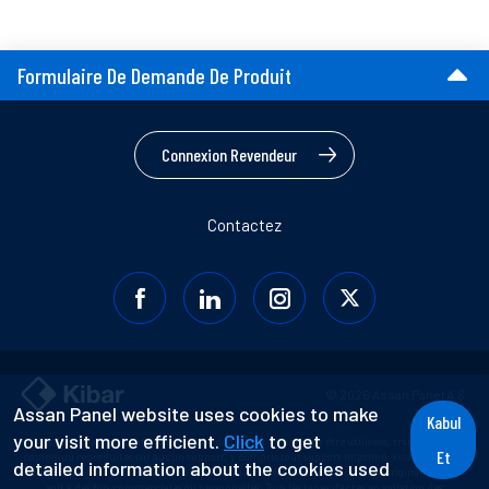
Formulaire De Demande De Produit
Connexion Revendeur
Contactez
© 2026 Assan Panel A.Ş.
Assan Panel website uses cookies to make
Kabul
your visit more efficient.
Click
to get
Les informations contenues dans ce document ne peuvent être utilisées, transférées,
Et
copiées ou reproduites sur aucun support, y compris tout support imprimé, visuel, audio ou
detailed information about the cookies used
numérique sans consentement préalable ou sans référence au document original, que ce
soit à des fins commerciales ou personnelles. Tous les types d'actes en violation des